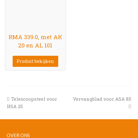
RMA 339.0, met AK
20 en AL 101
Product bekijken
previous
next
Telescoopsteel voor
Vervangblad voor ASA 85
post:
post:
HSA 25
OVER ONS