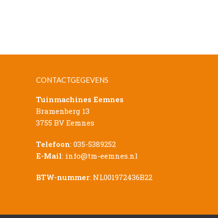
CONTACTGEGEVENS
Tuinmachines Eemnes
Bramenberg 13
3755 BV Eemnes
Telefoon
:
035-5389252
E-Mail
:
info@tm-eemnes.nl
BTW-nummer
: NL001972436B22