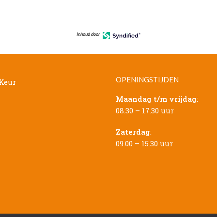
Inhoud door
OPENINGSTIJDEN
Maandag t/m vrijdag
:
08.30 – 17.30 uur
Zaterdag
:
09.00 – 15.30 uur