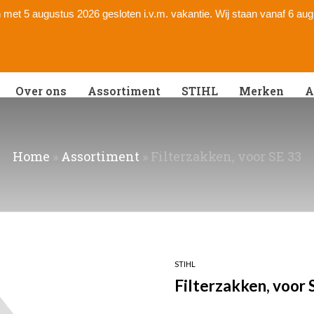
 en met 5 augustus 2026 gesloten i.v.m. vakantie. Wij staan vanaf 6 au
Over ons
Assortiment
STIHL
Merken
A
Home
»
Assortiment
»
Filterzakken, voor SE 33
STIHL
Filterzakken, voor 