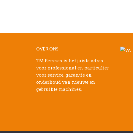
OVER ONS
TM Eemnes is het juiste adres
voor professional en particulier
voor service, garantie en
onderhoud van nieuwe en
gebruikte machines.