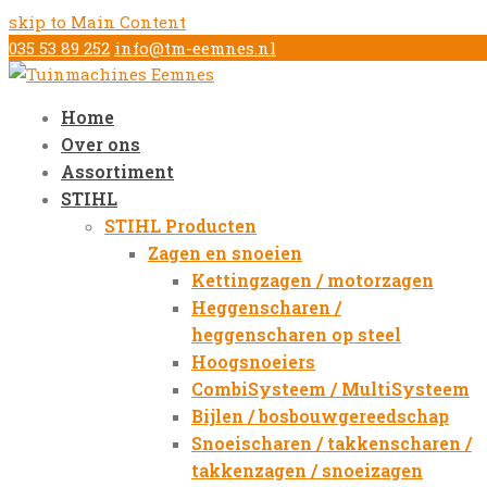
skip to Main Content
035 53 89 252
info@tm-eemnes.nl
Home
Over ons
Assortiment
STIHL
STIHL Producten
Zagen en snoeien
Kettingzagen / motorzagen
Heggenscharen /
heggenscharen op steel
Hoogsnoeiers
CombiSysteem / MultiSysteem
Bijlen / bosbouwgereedschap
Snoeischaren / takkenscharen /
takkenzagen / snoeizagen