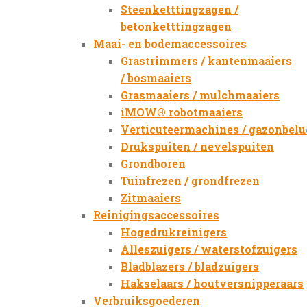
Steenketttingzagen /
betonketttingzagen
Maai- en bodemaccessoires
Grastrimmers / kantenmaaiers
/ bosmaaiers
Grasmaaiers / mulchmaaiers
iMOW® robotmaaiers
Verticuteermachines / gazonbelu
Drukspuiten / nevelspuiten
Grondboren
Tuinfrezen / grondfrezen
Zitmaaiers
Reinigingsaccessoires
Hogedrukreinigers
Alleszuigers / waterstofzuigers
Bladblazers / bladzuigers
Hakselaars / houtversnipperaars
Verbruiksgoederen