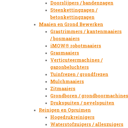
Doorslijpers / bandenzagen
Steenkettingzagen /
betonkettingzagen
Maaien en Grond Bewerken
Grastrimmers / kantenmaaiers
/ bosmaaiers
iMOW® robotmaaiers
Grasmaaiers
Verticuteermachines /
gazonbeluchters
Tuinfrezen / grondfrezen
Mulchmaaiers
Zitmaaiers
Grondboren / grondboormachine
Drukspuiten / nevelspuiten
Reinigen en Opruimen
Hogedrukreinigers
Waterstofzuigers / alleszuigers