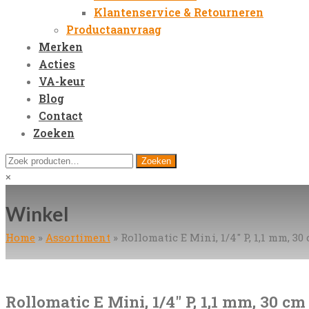
Klantenservice & Retourneren
Productaanvraag
Merken
Acties
VA-keur
Blog
Contact
Zoeken
Open
Zoeken
Zoeken
Mobile
naar:
Close
×
Menu
search
Winkel
Home
»
Assortiment
»
Rollomatic E Mini, 1/4″ P, 1,1 mm, 30
Rollomatic E Mini, 1/4″ P, 1,1 mm, 30 cm