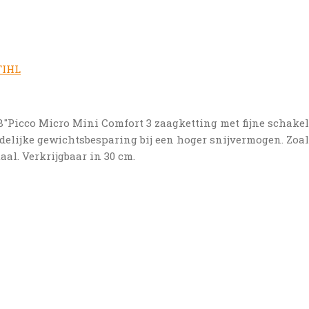
TIHL
8″Picco Micro Mini Comfort 3 zaagketting met fijne schakels
idelijke gewichtsbesparing bij een hoger snijvermogen. Zoa
al. Verkrijgbaar in 30 cm.