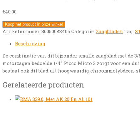
€
40,00
Koop het product in onze winkel
Artikelnummer:
30050083405
Categorie:
Zaagbladen
Tag:
S
Beschrijving
De combinatie van dit bijzonder smalle zaagblad met de 3/
motorzagen bedoelde 1/4″ Picco Micro 3 zorgt voor een du
bestaat ook dit blad uit hoogwaardig chroommolybdeen-sta
Gerelateerde producten